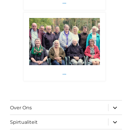
…
…
submen
Over Ons
uitvouw
submen
Spirtualiteit
uitvouw