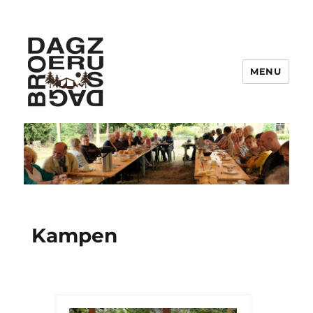
MENU
Gemeenschap Dag zus, dag broer
:
Kampen