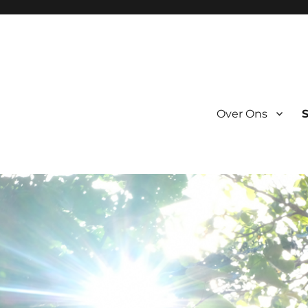
Over Ons
S
g broer :