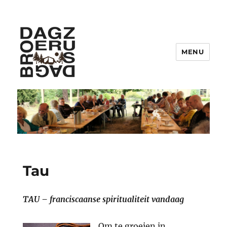
MENU
Gemeenschap Dag zus, dag broer
:
Tau
TAU
–
franciscaanse spiritualiteit vandaag
Om te groeien in