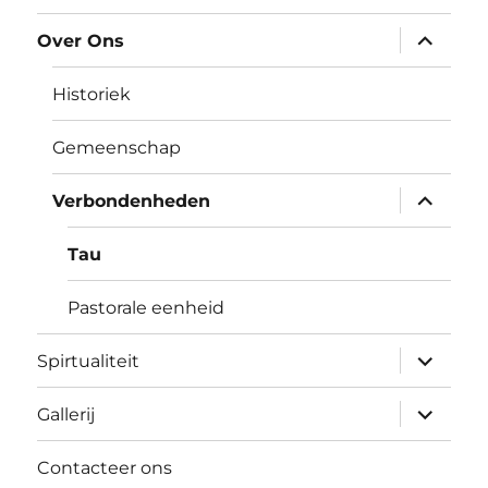
submen
Over Ons
uitvouw
Historiek
Gemeenschap
submen
Verbondenheden
uitvouw
Tau
Pastorale eenheid
submen
Spirtualiteit
uitvouw
submen
Gallerij
uitvouw
Contacteer ons