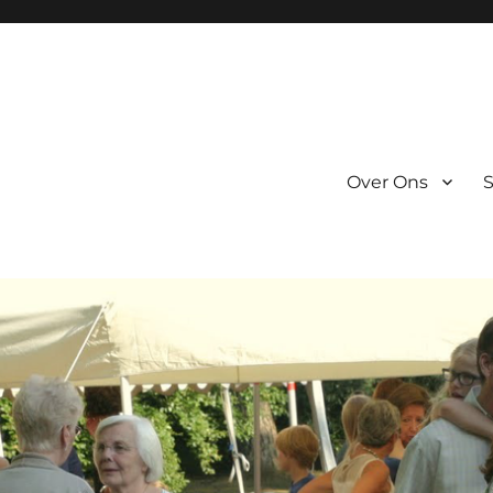
Over Ons
S
g broer :