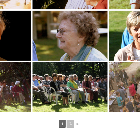
1
2
►