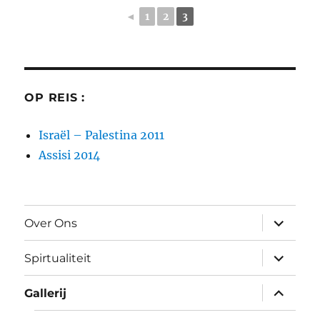
◄
1
2
3
OP REIS :
Israël – Palestina 2011
Assisi 2014
submen
Over Ons
uitvouw
submen
Spirtualiteit
uitvouw
submen
Gallerij
uitvouw